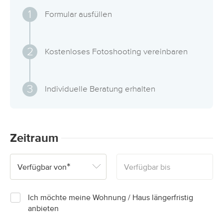
Über uns
1
Formular ausfüllen
Kontakt
2
Kostenloses Fotoshooting vereinbaren
EN
3
Individuelle Beratung erhalten
Zeitraum
*
Verfügbar von
Verfügbar bis
August 2026
August 2026
Ich möchte meine Wohnung / Haus längerfristig
anbieten
Mo
Mo
Di
Di
Mi
Mi
Do
Do
Fr
Fr
Sa
Sa
So
So